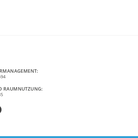
URMANAGEMENT:
694
D RAUMNUTZUNG:
85