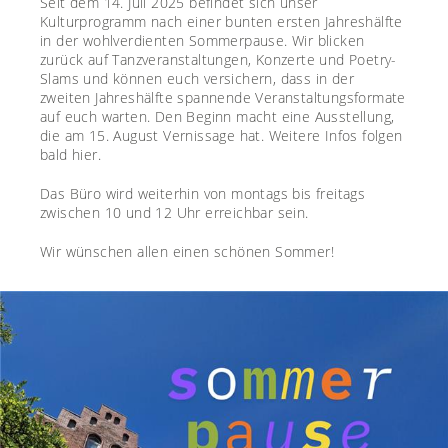
Seit dem 14. Juli 2025 befindet sich unser
Kulturprogramm nach einer bunten ersten Jahreshälfte
in der wohlverdienten Sommerpause. Wir blicken
zurück auf Tanzveranstaltungen, Konzerte und Poetry-
Slams und können euch versichern, dass in der
zweiten Jahreshälfte spannende Veranstaltungsformate
auf euch warten. Den Beginn macht eine Ausstellung,
die am 15. August Vernissage hat. Weitere Infos folgen
bald hier.
Das Büro wird weiterhin von montags bis freitags
zwischen 10 und 12 Uhr erreichbar sein.
Wir wünschen allen einen schönen Sommer!