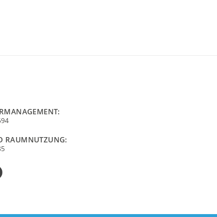
URMANAGEMENT:
694
D RAUMNUTZUNG:
85