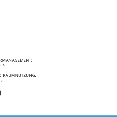
URMANAGEMENT:
694
D RAUMNUTZUNG:
85