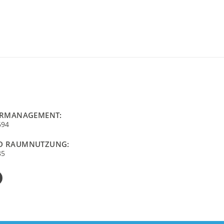
URMANAGEMENT:
694
D RAUMNUTZUNG:
85