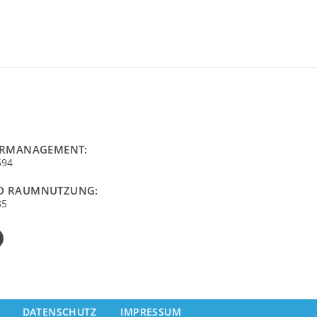
URMANAGEMENT:
694
D RAUMNUTZUNG:
85
DATENSCHUTZ
IMPRESSUM