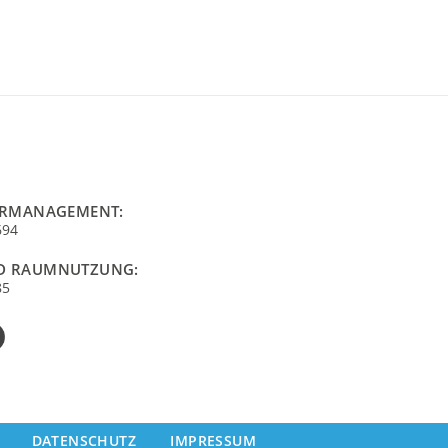
URMANAGEMENT:
694
D RAUMNUTZUNG:
85
DATENSCHUTZ
IMPRESSUM