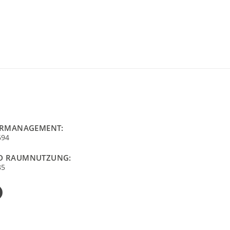
URMANAGEMENT:
694
D RAUMNUTZUNG:
85